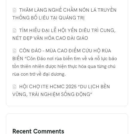
THĂM LÀNG NGHỀ CHẰM NÓN LÁ TRUYỀN
THỐNG BỐ LIÊU TẠI QUẢNG TRỊ
TÌM HIỂU ĐẠI LỄ HỘI YẾN DIÊU TRÌ CUNG,
NÉT ĐẸP VĂN HÓA CAO ĐÀI GIÁO
CÔN ĐẢO – MÙA CAO ĐIỂM CỨU HỘ RÙA
BIỂN “Côn Đảo nơi rùa biển tìm về và nỗ lực bảo
tồn thiên nhiên được hiện thực hóa qua từng chú
rùa con trở về đại dương.
HỘI CHỢ ITE HCMC 2025 “DU LỊCH BỀN
VỮNG, TRẢI NGHIỆM SỐNG ĐỘNG”
Recent Comments