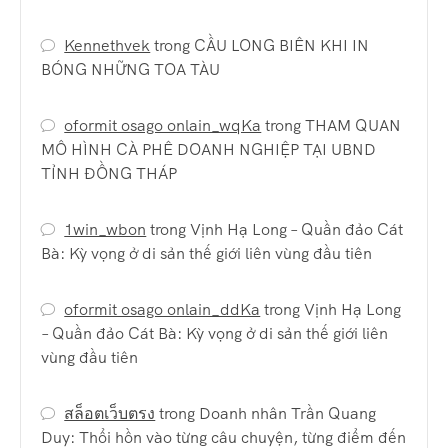
Kennethvek
trong
CẦU LONG BIÊN KHI IN
BÓNG NHỮNG TOA TÀU
oformit osago onlain_wqKa
trong
THAM QUAN
MÔ HÌNH CÀ PHÊ DOANH NGHIỆP TẠI UBND
TỈNH ĐỒNG THÁP
1win_wbon
trong
Vịnh Hạ Long – Quần đảo Cát
Bà: Kỳ vọng ở di sản thế giới liên vùng đầu tiên
oformit osago onlain_ddKa
trong
Vịnh Hạ Long
– Quần đảo Cát Bà: Kỳ vọng ở di sản thế giới liên
vùng đầu tiên
สล็อตเว็บตรง
trong
Doanh nhân Trần Quang
Duy: Thổi hồn vào từng câu chuyện, từng điểm đến