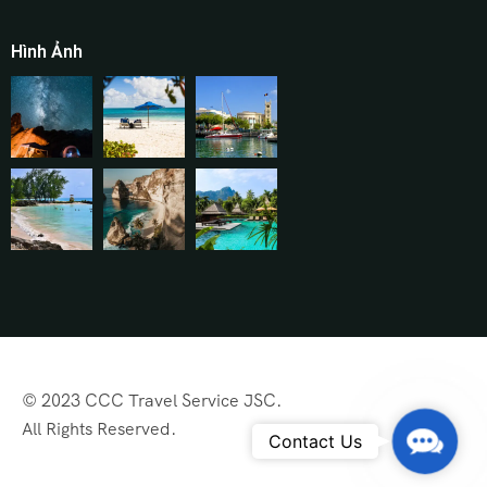
Hình Ảnh
© 2023 CCC Travel Service JSC.
All Rights Reserved.
Contac
Contact Us
Us