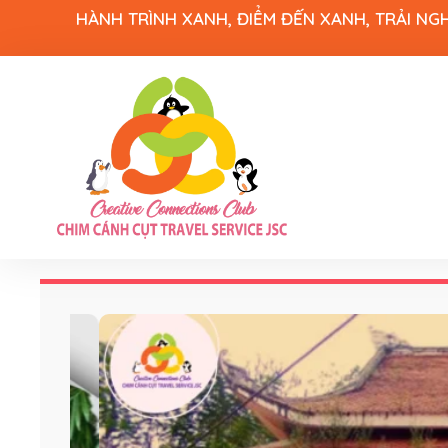
HÀNH TRÌNH XANH, ĐIỂM ĐẾN XANH, TRẢI NG