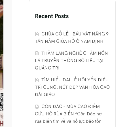
Recent Posts
CHÙA CỔ LỄ – BÁU VẬT NẶNG 9
TẤN NẰM GIỮA HỒ Ở NAM ĐỊNH
THĂM LÀNG NGHỀ CHẰM NÓN
LÁ TRUYỀN THỐNG BỐ LIÊU TẠI
QUẢNG TRỊ
TÌM HIỂU ĐẠI LỄ HỘI YẾN DIÊU
TRÌ CUNG, NÉT ĐẸP VĂN HÓA CAO
ĐÀI GIÁO
CÔN ĐẢO – MÙA CAO ĐIỂM
CỨU HỘ RÙA BIỂN “Côn Đảo nơi
rùa biển tìm về và nỗ lực bảo tồn