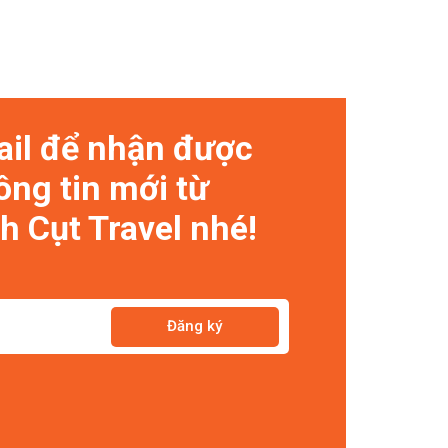
ail để nhận được
ông tin mới từ
 Cụt Travel nhé!
Đăng ký