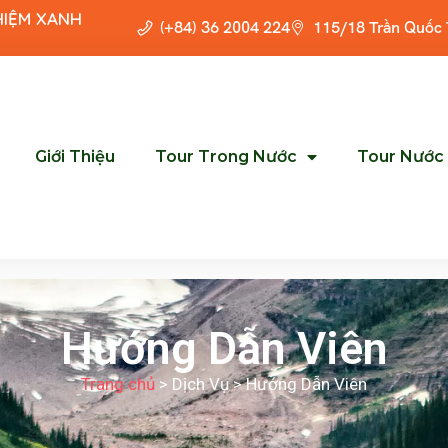
HIỆM XANH
(+84) 36 2004 224
115/18 Trần Quốc
Giới Thiệu
Tour Trong Nước
Tour Nước
Hướng Dẫn Viên
Trang chủ
> Dịch Vụ > Hướng Dẫn Viên