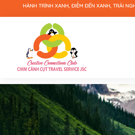
HÀNH TRÌNH XANH, ĐIỂM ĐẾN XANH, TRẢI NG