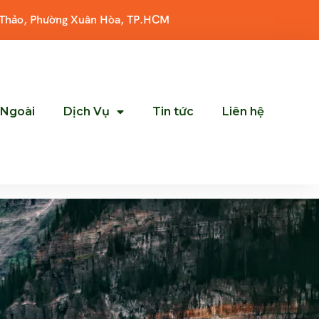
 Thảo, Phường Xuân Hòa, TP.HCM
 Ngoài
Dịch Vụ
Tin tức
Liên hệ