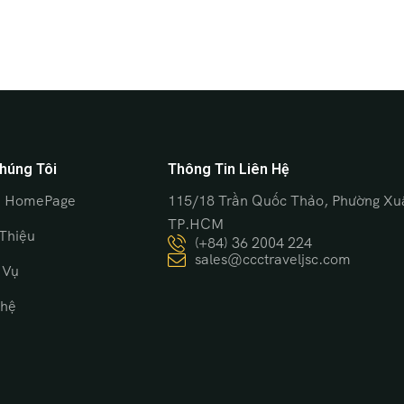
húng Tôi
Thông Tin Liên Hệ
 HomePage
115/18 Trần Quốc Thảo, Phường Xu
TP.HCM
 Thiệu
(+84) 36 2004 224
sales@ccctraveljsc.com
 Vụ
 hệ