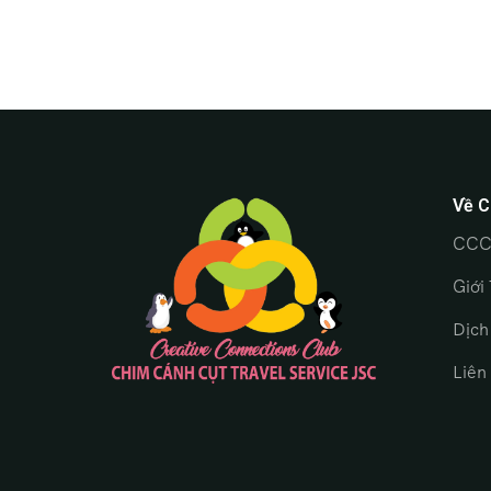
Về C
CCC
Giới
Dịch
Liên