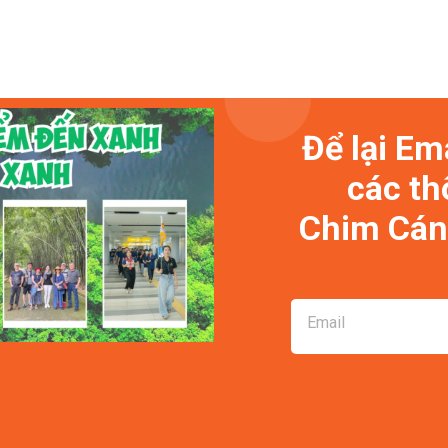
Để lại Em
các th
Chim Cánh