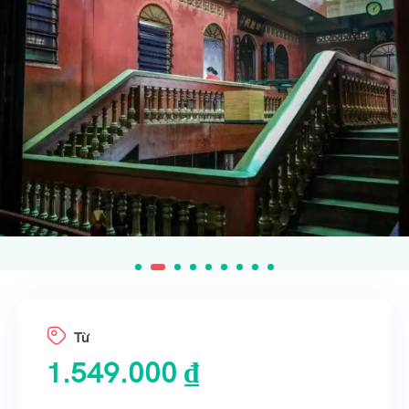
Từ
1.549.000
₫