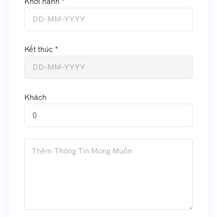
Khởi hành *
Kết thúc *
Khách
0