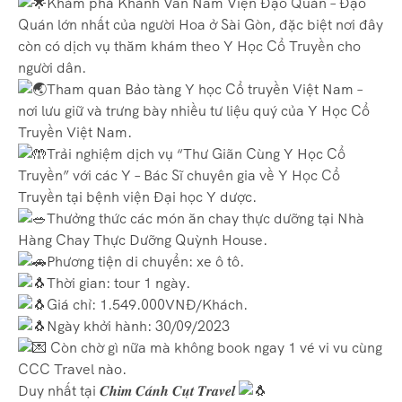
Khám phá Khánh Vân Nam Viện Đạo Quán – Đạo
Quán lớn nhất của người Hoa ở Sài Gòn, đặc biệt nơi đây
còn có dịch vụ thăm khám theo Y Học Cổ Truyền cho
người dân.
Tham quan Bảo tàng Y học Cổ truyền Việt Nam –
nơi lưu giữ và trưng bày nhiều tư liệu quý của Y Học Cổ
Truyền Việt Nam.
Trải nghiệm dịch vụ “Thư Giãn Cùng Y Học Cổ
Truyền” với các Y – Bác Sĩ chuyên gia về Y Học Cổ
Truyền tại bệnh viện Đại học Y dược.
Thưởng thức các món ăn chay thực dưỡng tại Nhà
Hàng Chay Thực Dưỡng Quỳnh House.
Phương tiện di chuyển: xe ô tô.
Thời gian: tour 1 ngày.
Giá chỉ: 1.549.000VNĐ/Khách.
Ngày khởi hành: 30/09/2023
Còn chờ gì nữa mà không book ngay 1 vé vi vu cùng
CCC Travel nào.
Duy nhất tại 𝑪𝒉𝒊𝒎 𝑪𝒂́𝒏𝒉 𝑪𝒖̣𝒕 𝑻𝒓𝒂𝒗𝒆𝒍