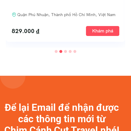
Quận 1, Thành phố Hồ Chí Minh, Việt Nam
2.799.000
₫
Khám phá
Để lại Email để nhận được
các thông tin mới từ
Chim Cánh Cụt Travel nhé!