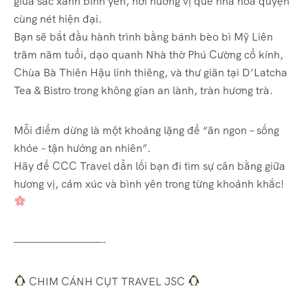
giữa sắc xanh bình yên, nơi hương vị quê nhà hòa quyện
cùng nét hiện đại.
Bạn sẽ bắt đầu hành trình bằng bánh bèo bì Mỹ Liên
trăm năm tuổi, dạo quanh Nhà thờ Phú Cường cổ kính,
Chùa Bà Thiên Hậu linh thiêng, và thư giãn tại D’Latcha
Tea & Bistro trong không gian an lành, tràn hương trà.
Mỗi điểm dừng là một khoảng lặng để “ăn ngon – sống
khỏe – tận hưởng an nhiên”.
Hãy để CCC Travel dẫn lối bạn đi tìm sự cân bằng giữa
hương vị, cảm xúc và bình yên trong từng khoảnh khắc!
————————-
CHIM CÁNH CỤT TRAVEL JSC