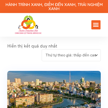
HÀNH TRÌNH XANH, ĐIỂM ĐẾN XANH, TRẢI NGHIỆM
XANH
Hiển thị kết quả duy nhất