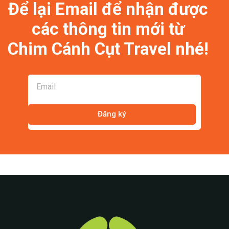
Để lại Email để nhận được
các thông tin mới từ
Chim Cánh Cụt Travel nhé!
Đăng ký