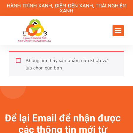
HÀNH TRÌNH XANH, ĐIỂM ĐẾN XANH, TRẢI NGHIỆM
XANH
Không tìm thấy sản phẩm nào khớp với
lựa chọn của bạn.
Để lại Email để nhận được
các thông tin mới từ