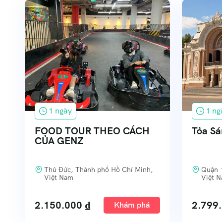
1 ngày
1 ng
FOOD TOUR THEO CÁCH
Tỏa Sá
CỦA GENZ
Thủ Đức, Thành phố Hồ Chí Minh,
Quận 
Việt Nam
Việt 
2.150.000
₫
2.799
Khám phá