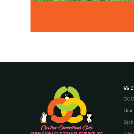
Về C
CCC
Giới
Dịch
Liên