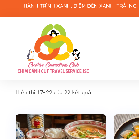
HÀNH TRÌNH XANH, ĐIỂM ĐẾN XANH, TRẢI NG
Hiển thị 17–22 của 22 kết quả