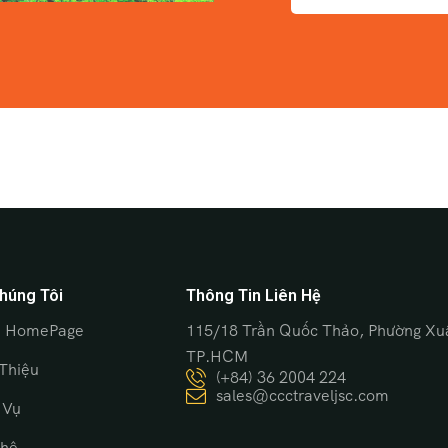
húng Tôi
Thông Tin Liên Hệ
 HomePage
115/18 Trần Quốc Thảo, Phường Xu
TP.HCM
 Thiệu
(+84) 36 2004 224
sales@ccctraveljsc.com
 Vụ
 hệ