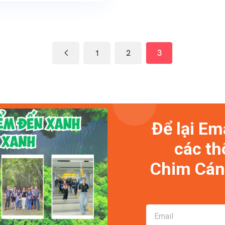
1
2
3
Để lại Em
các th
Chim Cánh