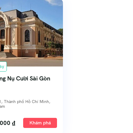
ày
ng Nụ Cười Sài Gòn
1, Thành phố Hồ Chí Minh,
Nam
.000
₫
Khám phá