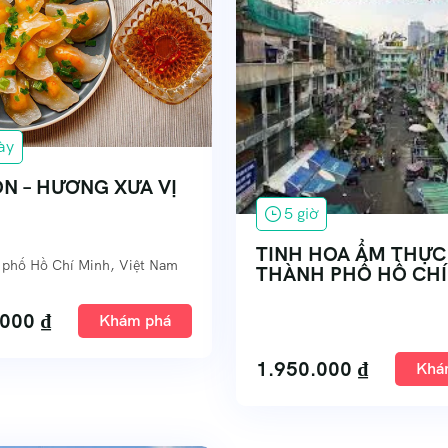
ày
ÒN – HƯƠNG XƯA VỊ
5 giờ
TINH HOA ẨM THỰC
 phố Hồ Chí Minh, Việt Nam
THÀNH PHỐ HỒ CHÍ
.000
₫
Khám phá
1.950.000
₫
Khá