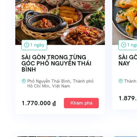
1 ngày
1 ng
SÀI GÒN TRONG TỪNG
SÀI G
GÓC PHỐ NGUYỄN THÁI
NAY
BÌNH
Phố Nguyễn Thái Bình, Thành phố
Thành
Hồ Chí Min, Việt Nam
1.879
1.770.000
₫
Khám phá