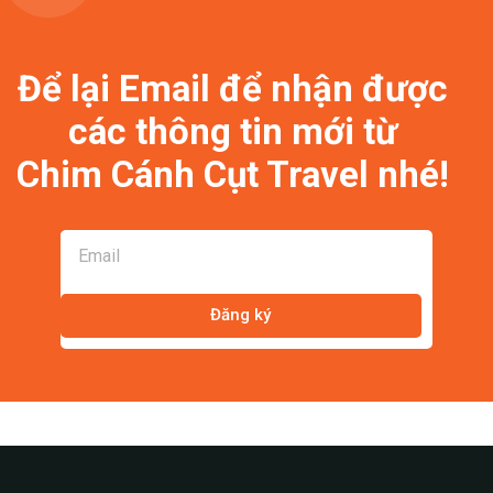
Để lại Email để nhận được
các thông tin mới từ
Chim Cánh Cụt Travel nhé!
Đăng ký