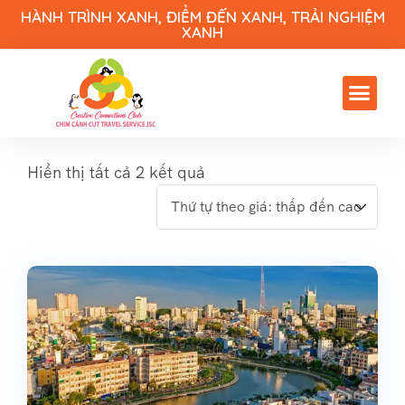
HÀNH TRÌNH XANH, ĐIỂM ĐẾN XANH, TRẢI NGHIỆM
XANH
Hiển thị tất cả 2 kết quả