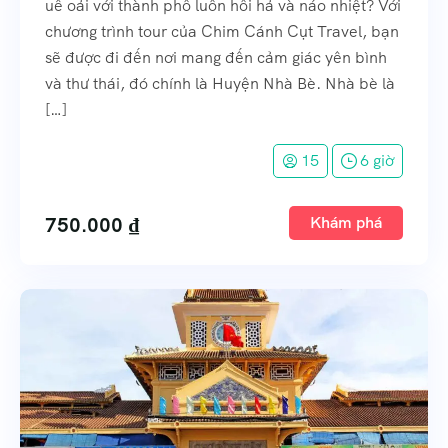
uể oải với thành phố luôn hối hả và náo nhiệt? Với
chương trình tour của Chim Cánh Cụt Travel, bạn
sẽ được đi đến nơi mang đến cảm giác yên bình
và thư thái, đó chính là Huyện Nhà Bè. Nhà bè là
[…]
15
6 giờ
750.000
₫
Khám phá