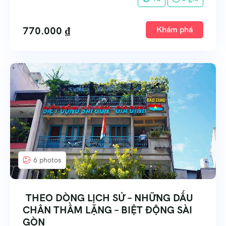
770.000
₫
Khám phá
6 photos
THEO DÒNG LỊCH SỬ – NHỮNG DẤU
CHÂN THẦM LẶNG – BIỆT ĐỘNG SÀI
GÒN