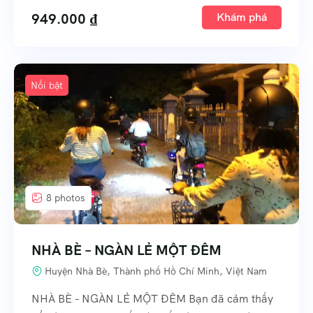
949.000
₫
Khám phá
Nổi bật
8 photos
NHÀ BÈ – NGÀN LẺ MỘT ĐÊM
Huyện Nhà Bè, Thành phố Hồ Chí Minh, Việt Nam
NHÀ BÈ – NGÀN LẺ MỘT ĐÊM Bạn đã cảm thấy