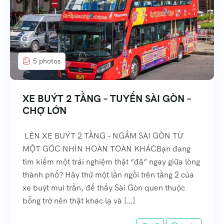
5 photos
XE BUÝT 2 TẦNG – TUYẾN SÀI GÒN –
CHỢ LỚN
LÊN XE BUÝT 2 TẦNG – NGẮM SÀI GÒN TỪ
MỘT GÓC NHÌN HOÀN TOÀN KHÁCBạn đang
tìm kiếm một trải nghiệm thật “đã” ngay giữa lòng
thành phố? Hãy thử một lần ngồi trên tầng 2 của
xe buýt mui trần, để thấy Sài Gòn quen thuộc
bỗng trở nên thật khác lạ và […]