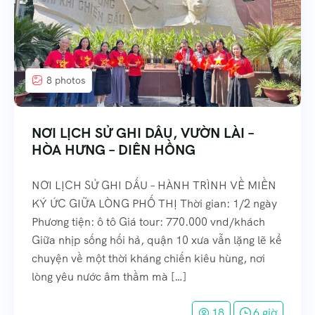
8 photos
NƠI LỊCH SỬ GHI DÂU, VƯỜN LÀI –
HÒA HƯNG – DIÊN HỒNG
NƠI LỊCH SỬ GHI DẤU – HÀNH TRÌNH VỀ MIỀN
KÝ ỨC GIỮA LÒNG PHỐ THỊ Thời gian: 1/2 ngày
Phương tiện: ô tô Giá tour: 770.000 vnd/khách
Giữa nhịp sống hối hả, quận 10 xưa vẫn lặng lẽ kể
chuyện về một thời kháng chiến kiêu hùng, nơi
lòng yêu nước âm thầm mà […]
18
6 giờ