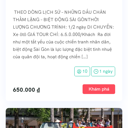
THEO DÒNG LỊCH SỬ – NHỮNG DẤU CHÂN
THẦM LẶNG – BIỆT ĐỘNG SÀI GÒNTHỜI
LƯỢNG CHƯƠNG TRÌNH: 1/2 ngày DI CHUYỂN:
Xe ôtô GIÁ TOUR CHỈ: 6.5.0.000/Khách Ra đời
như một tất yếu của cuộc chiến tranh nhân dân,
biệt động Sài Gòn là lực lượng đặc biệt tinh nhuệ
của quân đội ta, hoạt động chiến […]
10
1 ngày
650.000
₫
Khám phá