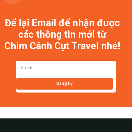
Để lại Email để nhận được
các thông tin mới từ
Chim Cánh Cụt Travel nhé!
Đăng ký