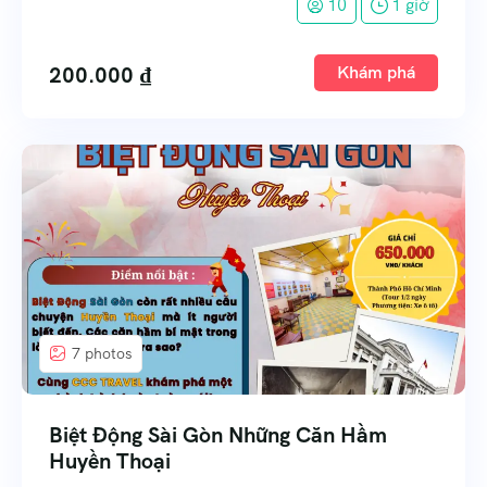
10
1 giờ
200.000
₫
Khám phá
7 photos
Biệt Động Sài Gòn Những Căn Hầm
Huyền Thoại